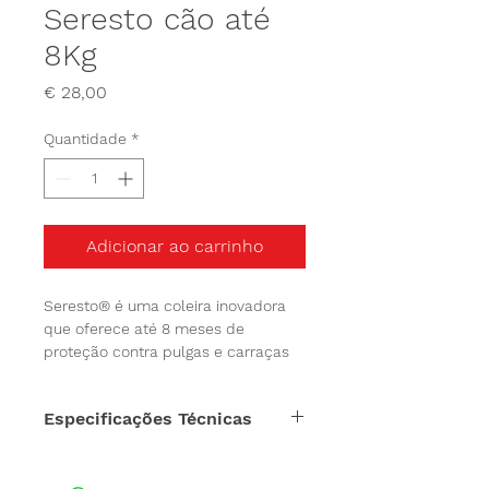
Seresto cão até
8Kg
Preço
€ 28,00
Quantidade
*
Adicionar ao carrinho
Seresto® é uma coleira inovadora 
que oferece até 8 meses de 
proteção contra pulgas e carraças 
aos animais de estimação. Coleira 
de 38 cm, para cães até 8 kg. 
Especificações Técnicas
Resistente à água
Proporciona até 8 meses de 
Pode ser utilizado em cachorros a 
proteção com uma única aplicação. 