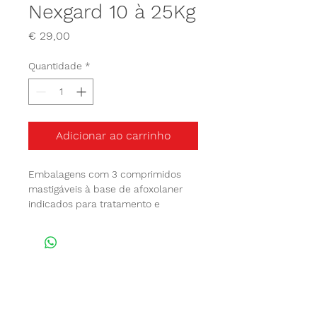
Nexgard 10 à 25Kg
Preço
€ 29,00
Quantidade
*
Adicionar ao carrinho
Embalagens com 3 comprimidos 
mastigáveis à base de afoxolaner 
indicados para tratamento e 
prevenção de infestações causadas 
por pulgas e carraças em cães com 
peso entre 10 a 25kg de peso.
Unidade Maia